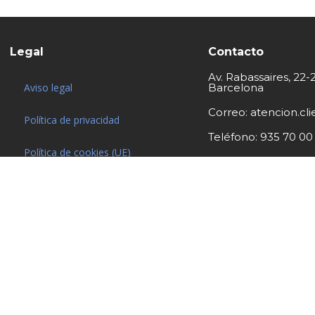
Legal
Contacto
Av. Rabassaires, 22-
Aviso legal
Barcelona
Correo: atencion.c
Política de privacidad
Teléfono: 935 70 00
Política de cookies (UE)
Subvención
Subvención 2
LERY