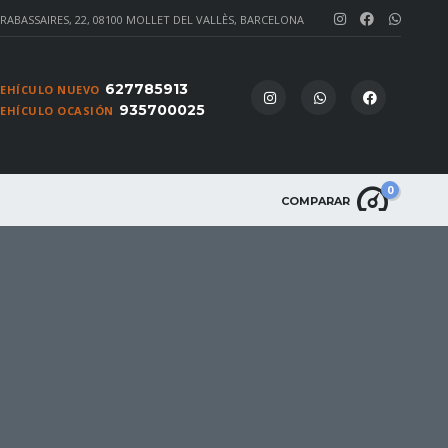
 RABASSAIRES, 22, 08100 MOLLET DEL VALLÈS, BARCELONA
627785913
VEHÍCULO NUEVO
935700025
VEHÍCULO OCASIÓN
0
COMPARAR