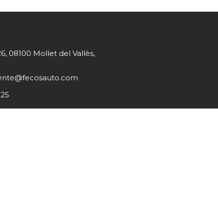
26, 08100 Mollet del Vallès,
liente@fecosauto.com
 25