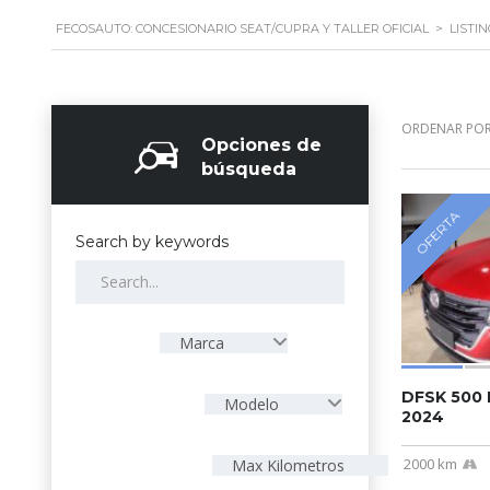
FECOSAUTO: CONCESIONARIO SEAT/CUPRA Y TALLER OFICIAL
>
LISTI
ORDENAR POR
Opciones de
búsqueda
OFERTA
Search by keywords
Marca
DFSK 500 
Modelo
2024
2000 km
Max Kilometros