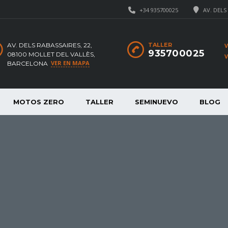
+34 935700025
AV. DELS
AV. DELS RABASSAIRES, 22,
TALLER
935700025
08100 MOLLET DEL VALLÈS,
VER EN MAPA
BARCELONA
MOTOS ZERO
TALLER
SEMINUEVO
BLOG