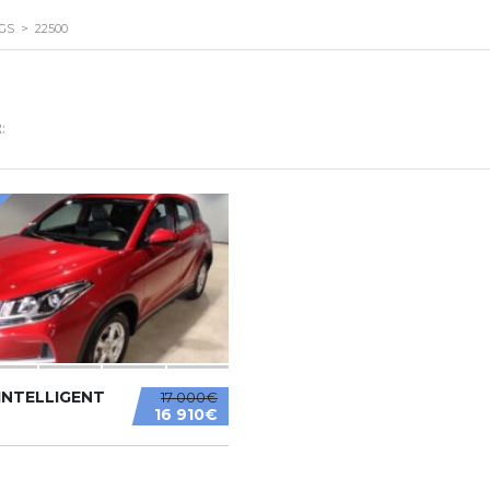
NGS
>
22500
:
INTELLIGENT
17 000€
16 910€