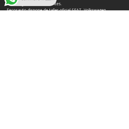
serán legalmente vinculantes.
Fecosauto dispone de taller oficial SEAT, Volkswagen,
CUPRA y Škoda, así como concesionario de semi-
nuevos oficial “DAS WELT AUTO”, y “Cupra Approved”.
Legal
Subvención
Subvención 2
Contacto
Av. Rabassaires, 22-26, 08100 Mollet del Vallès,
Barcelona
Correo: atencion.cliente@fecosauto.com
Teléfono: 935 70 00 25