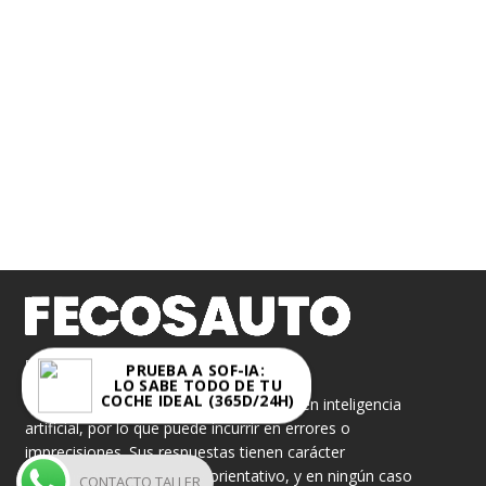
FECOSAUTO S.L.
PRUEBA A SOF-IA:
LO SABE TODO DE TU
COCHE IDEAL (365D/24H)
«Sof-IA» es un asistente virtual basado en inteligencia
artificial, por lo que puede incurrir en errores o
imprecisiones. Sus respuestas tienen carácter
meramente informativo y orientativo, y en ningún caso
CONTACTO TALLER