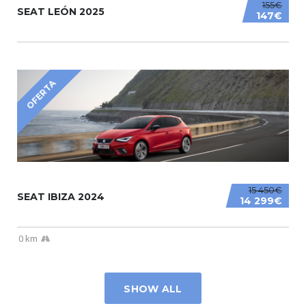
155€
SEAT LEÓN 2025
147€
OFERTA
15 450€
SEAT IBIZA 2024
14 299€
0 km
SHOW ALL