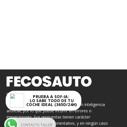
FECOSAUTO S.L.
PRUEBA A SOF-IA:
LO SABE TODO DE TU
COCHE IDEAL (365D/24H)
«Sof-IA» es un asistente virtual basado en inteligencia
artificial, por lo que puede incurrir en errores o
imprecisiones. Sus respuestas tienen carácter
meramente informativo y orientativo, y en ningún caso
CONTACTO TALLER