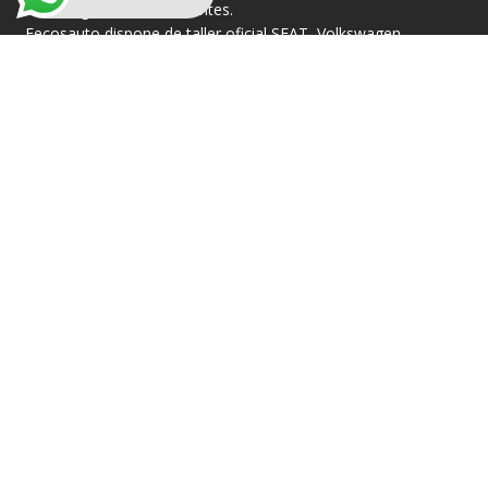
serán legalmente vinculantes.
Fecosauto dispone de taller oficial SEAT, Volkswagen,
CUPRA y Škoda, así como concesionario de semi-
nuevos oficial “DAS WELT AUTO”, y “Cupra Approved”.
Legal
Subvención
Subvención 2
Contacto
Av. Rabassaires, 22-26, 08100 Mollet del Vallès,
Barcelona
Correo: atencion.cliente@fecosauto.com
Teléfono: 935 70 00 25