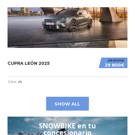
29 900€
CUPRA LEÓN 2025
29 800€
0 km
SHOW ALL
SNOWBIKE en tu
concesionario