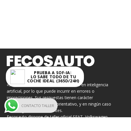
FECOSAUTO S.L.
PRUEBA A SOF-IA:
LO SABE TODO DE TU
COCHE IDEAL (365D/24H)
«Sof-IA» es un asistente virtual basado en inteligencia
artificial, por lo que puede incurrir en errores o
imprecisiones. Sus respuestas tienen carácter
meramente informativo y orientativo, y en ningún caso
CONTACTO TALLER
serán legalmente vinculantes.
Fecosauto dispone de taller oficial SEAT, Volkswagen,
CUPRA y Škoda, así como concesionario de semi-
nuevos oficial “DAS WELT AUTO”, y “Cupra Approved”.