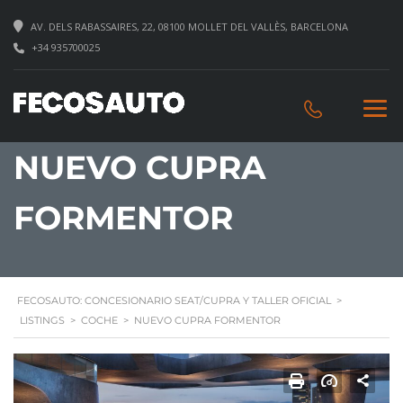
AV. DELS RABASSAIRES, 22, 08100 MOLLET DEL VALLÈS, BARCELONA
+34 935700025
NUEVO CUPRA
FORMENTOR
FECOSAUTO: CONCESIONARIO SEAT/CUPRA Y TALLER OFICIAL
>
LISTINGS
>
COCHE
>
NUEVO CUPRA FORMENTOR