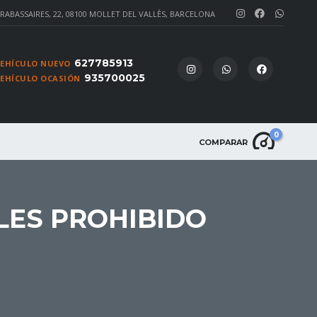
 RABASSAIRES, 22, 08100 MOLLET DEL VALLÈS, BARCELONA
627785913
VEHÍCULO NUEVO
935700025
VEHÍCULO OCASIÓN
0
COMPARAR
LES PROHIBIDO