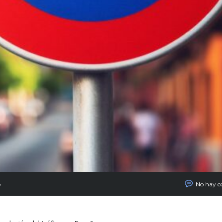
o
No hay c