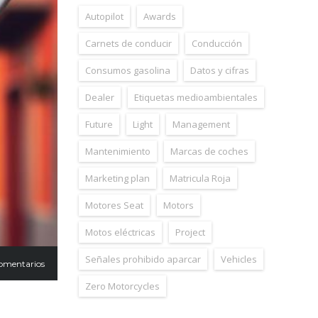
Autopilot
Awards
Carnets de conducir
Conducción
Consumos gasolina
Datos y cifras
Dealer
Etiquetas medioambientales
Future
Light
Management
Mantenimiento
Marcas de coches
Marketing plan
Matricula Roja
Motores Seat
Motors
Motos eléctricas
Project
Señales prohibido aparcar
Vehicles
omentarios
Zero Motorcycles