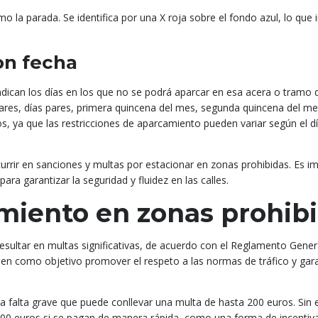
o la parada. Se identifica por una X roja sobre el fondo azul, lo que 
on fecha
dican los días en los que no se podrá aparcar en esa acera o tramo d
ares, días pares, primera quincena del mes, segunda quincena del me
s, ya que las restricciones de aparcamiento pueden variar según el dí
currir en sanciones y multas por estacionar en zonas prohibidas. Es i
para garantizar la seguridad y fluidez en las calles.
miento en zonas prohib
esultar en multas significativas, de acuerdo con el Reglamento Gener
nen como objetivo promover el respeto a las normas de tráfico y gara
a falta grave que puede conllevar una multa de hasta 200 euros. Sin
00 euros si se pagan de manera rápida, como una forma de incentiva