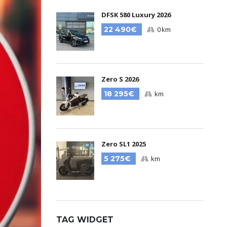
DFSK 580 Luxury 2026
22 490€
0 km
Zero S 2026
18 295€
km
Zero SL1 2025
5 275€
km
TAG WIDGET