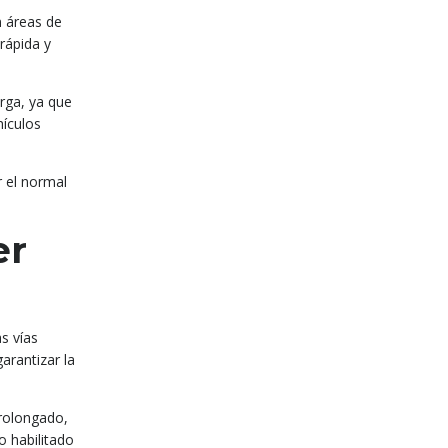
n áreas de
rápida y
arga, ya que
hículos
r el normal
er
s vías
arantizar la
prolongado,
 habilitado