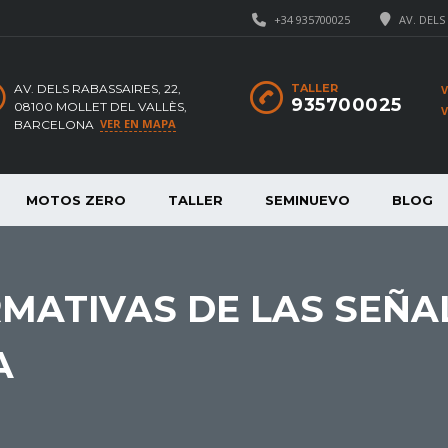
+34 935700025
AV. DELS
AV. DELS RABASSAIRES, 22,
TALLER
935700025
08100 MOLLET DEL VALLÈS,
VER EN MAPA
BARCELONA
MOTOS ZERO
TALLER
SEMINUEVO
BLOG
MATIVAS DE LAS SEÑA
A