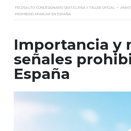
FECOSAUTO: CONCESIONARIO SEAT/CUPRA Y TALLER OFICIAL
>
¡MANT
PROHIBIDO APARCAR EN ESPAÑA
Importancia y 
señales prohib
España