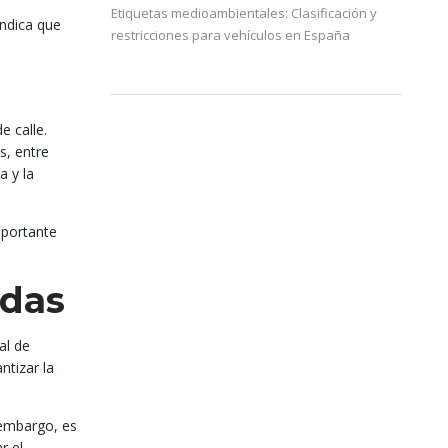
Etiquetas medioambientales: Clasificación y
indica que
restricciones para vehículos en España
e calle.
s, entre
a y la
mportante
idas
al de
ntizar la
 embargo, es
r el