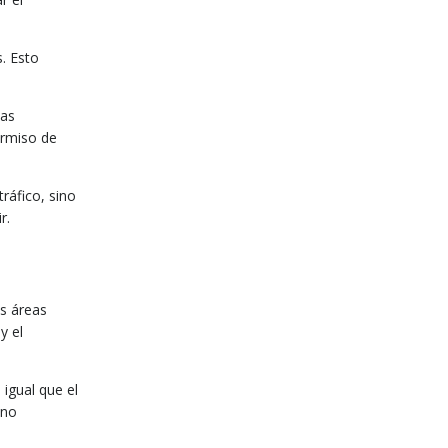
. Esto
nas
ermiso de
ráfico, sino
r.
as áreas
y el
 igual que el
ono