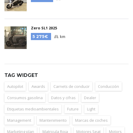
Zero SL1 2025
5 275€
km
TAG WIDGET
Autopilot
Awards
Carnets de conducir
Conducción
Consumos gasolina
Datos y cifras
Dealer
Etiquetas medioambientales
Future
Light
Management
Mantenimiento
Marcas de coches
Marketing plan
Matricula Roja
Motores Seat
Motors