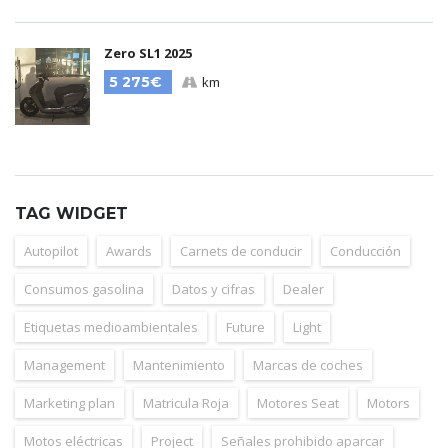
Zero SL1 2025
5 275€
km
TAG WIDGET
Autopilot
Awards
Carnets de conducir
Conducción
Consumos gasolina
Datos y cifras
Dealer
Etiquetas medioambientales
Future
Light
Management
Mantenimiento
Marcas de coches
Marketing plan
Matricula Roja
Motores Seat
Motors
Motos eléctricas
Project
Señales prohibido aparcar