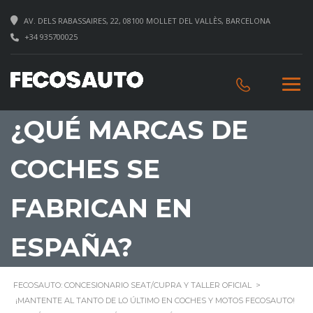
AV. DELS RABASSAIRES, 22, 08100 MOLLET DEL VALLÈS, BARCELONA
+34 935700025
¿QUÉ MARCAS DE
COCHES SE
FABRICAN EN
ESPAÑA?
FECOSAUTO: CONCESIONARIO SEAT/CUPRA Y TALLER OFICIAL
>
¡MANTENTE AL TANTO DE LO ÚLTIMO EN COCHES Y MOTOS FECOSAUTO!