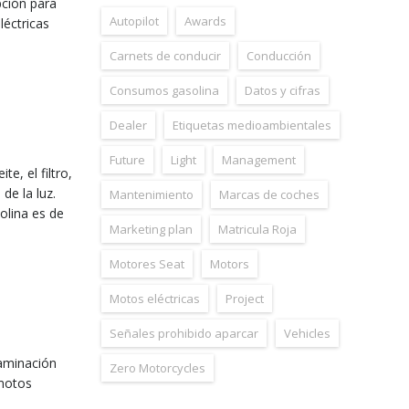
pción para
Autopilot
Awards
léctricas
Carnets de conducir
Conducción
Consumos gasolina
Datos y cifras
Dealer
Etiquetas medioambientales
Future
Light
Management
te, el filtro,
de la luz.
Mantenimiento
Marcas de coches
olina es de
Marketing plan
Matricula Roja
Motores Seat
Motors
Motos eléctricas
Project
Señales prohibido aparcar
Vehicles
taminación
Zero Motorcycles
 motos