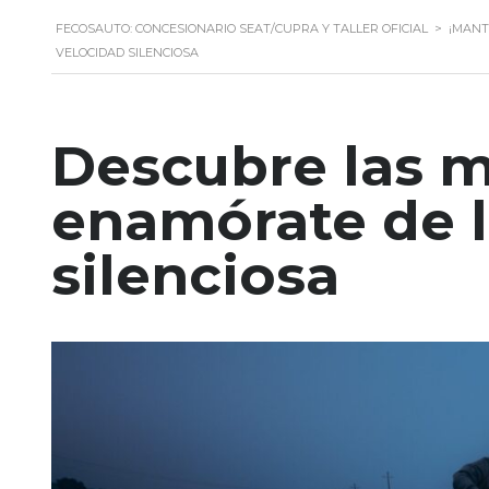
FECOSAUTO: CONCESIONARIO SEAT/CUPRA Y TALLER OFICIAL
>
¡MANT
VELOCIDAD SILENCIOSA
Descubre las m
enamórate de l
silenciosa