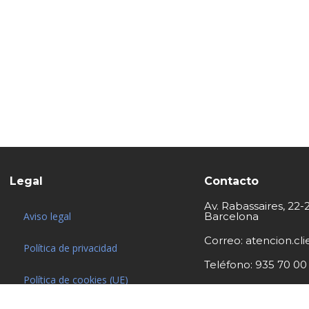
Legal
Contacto
Av. Rabassaires, 22-
Aviso legal
Barcelona
Correo: atencion.c
Política de privacidad
Teléfono: 935 70 00
Política de cookies (UE)