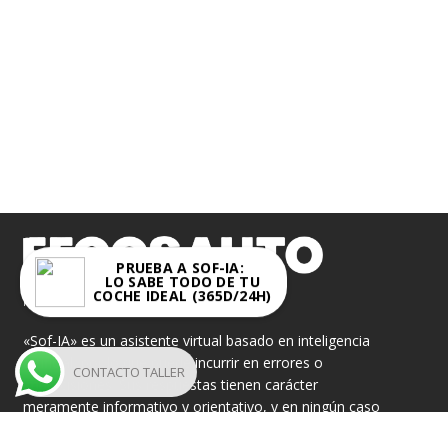
PRUEBA A SOF-IA:
LO SABE TODO DE TU
FECOSAUTO S.L.
COCHE IDEAL (365D/24H)
«Sof-IA» es un asistente virtual basado en inteligencia
artificial, por lo que puede incurrir en errores o
CONTACTO TALLER
imprecisiones. Sus respuestas tienen carácter
meramente informativo y orientativo, y en ningún caso
serán legalmente vinculantes.