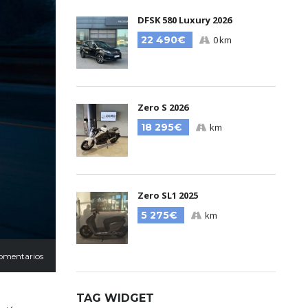
DFSK 580 Luxury 2026
22 490€
0 km
Zero S 2026
18 295€
km
Zero SL1 2025
5 275€
km
omentarios
TAG WIDGET