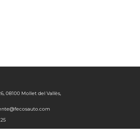
26, 08100 Mollet del Vallès,
liente@fecosauto.com
 25