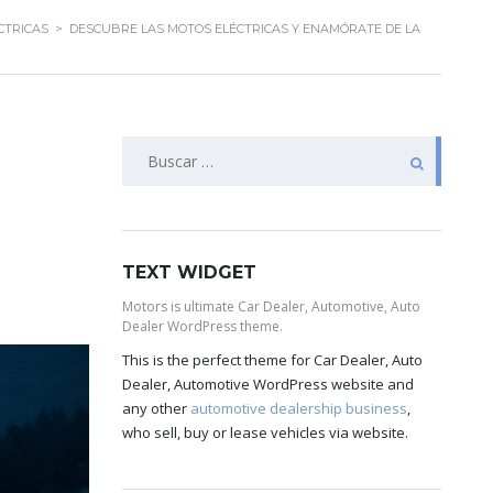
CTRICAS
>
DESCUBRE LAS MOTOS ELÉCTRICAS Y ENAMÓRATE DE LA
TEXT WIDGET
Motors is ultimate Car Dealer, Automotive, Auto
Dealer WordPress theme.
This is the perfect theme for Car Dealer, Auto
Dealer, Automotive WordPress website and
any other
automotive dealership business
,
who sell, buy or lease vehicles via website.