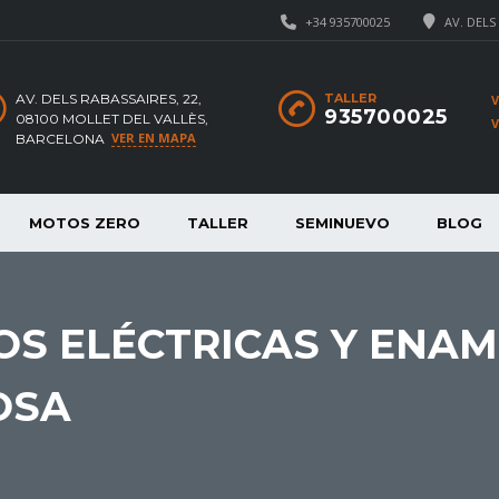
+34 935700025
AV. DELS
AV. DELS RABASSAIRES, 22,
TALLER
935700025
08100 MOLLET DEL VALLÈS,
VER EN MAPA
BARCELONA
MOTOS ZERO
TALLER
SEMINUEVO
BLOG
S ELÉCTRICAS Y ENAM
OSA